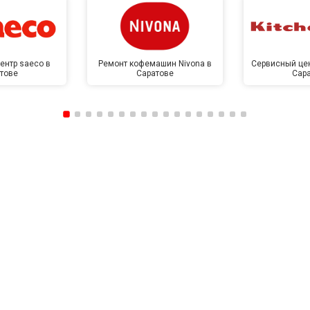
ентр saeco в
Ремонт кофемашин Nivona в
Сервисный цен
тове
Саратове
Сар