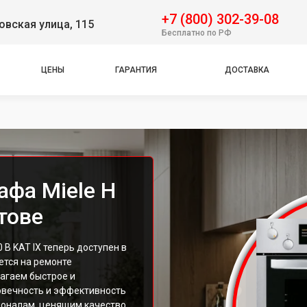
+7 (800) 302-39-08
вская улица, 115
Бесплатно по РФ
ЦЕНЫ
ГАРАНТИЯ
ДОСТАВКА
афа Miele H
тове
B KAT IX теперь доступен в
ется на ремонте
агаем быстрое и
овечность и эффективность
ионалам, ценящим качество