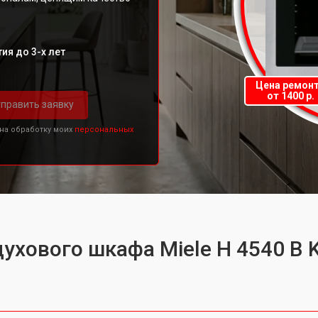
ия до 3-х лет
Цена ремон
от 1400 р.
править заявку
 на обработку моих
персональных
ухового шкафа Miele H 4540 B K