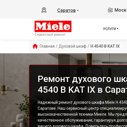
Моско
Саратов
▼
УСЛУГИ
Сервисный ремонт
Главная
/
Духовой шкаф
/
H 4540 B KAT IX
Ремонт духового шк
4540 B KAT IX в Сара
Надежный ремонт духового шкафа Miele H 4540 
Саратове. Наш сервисный центр специализиру
высококачественной техники Миеле. Мы предл
качественное обслуживание, гарантируя долг
вашего духового шкафа. Доверьтесь професс