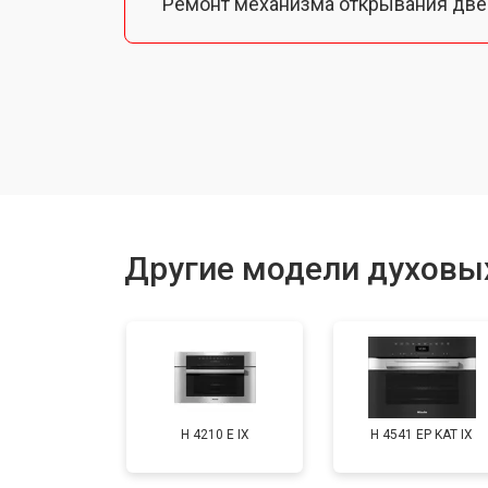
Ремонт механизма открывания две
Замена ТЭН
Замена таймера
Замена шнура питания
Другие модели духовы
Замена термодатчика
Замена панели управления
H 4210 E IX
H 4541 EP KAT IX