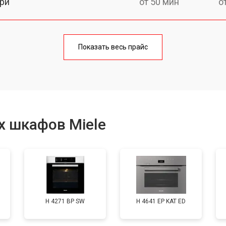
ри
от 50 мин
о
от 90 мин
о
Показать весь прайс
от 60 мин
о
от 80 мин
о
х шкафов Miele
от 50 мин
о
от 120 мин
о
H 4271 BP SW
H 4641 EP KAT ED