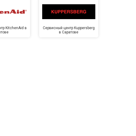
тр KitchenAid в
Сервисный центр Kuppersberg
Сервисный ц
атове
в Саратове
Сар