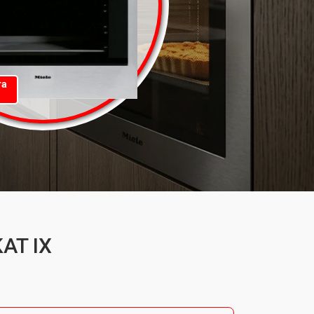
та
AT IX