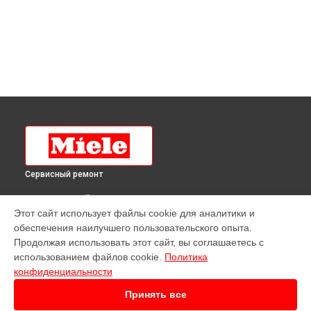
Сервисный ремонт
ВЫБЕРИ СВОЙ ГОРОД
Этот сайт использует файлы cookie для аналитики и
Ремонт духового шкафа H 4641 EP KAT ED Miele в
обеспечения наилучшего пользовательского опыта.
Краснодаре
Продолжая использовать этот сайт, вы соглашаетесь с
Ремонт духового шкафа H 4641 EP KAT ED Miele в
Ростове-
использованием файлов cookie.
Политика
на-Дону
конфиденциальности
Ремонт духового шкафа H 4641 EP KAT ED Miele в
Нижнем
Новгороде
Принять все
Ремонт духового шкафа H 4641 EP KAT ED Miele в